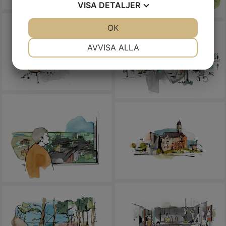
VISA
DETALJER
JA
NEJ
OK
JA
NEJ
NÖDVÄNDIG
INSTÄLLNINGAR
AVVISA ALLA
JA
NEJ
JA
NEJ
MARKNADSFÖRING
STATISTIK