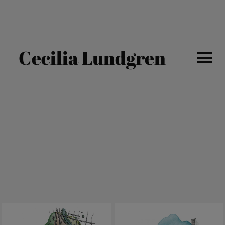
Cecilia Lundgren
ALL WORK
PORTRAITS
TYPOGRAPHY
ARCHITECTURE
PATTERN
FASHION