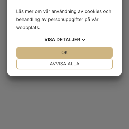
Läs mer om vår användning av cookies och
behandling av personuppgifter på vår
webbplats.
VISA
DETALJER
JA
NEJ
OK
JA
NEJ
NÖDVÄNDIG
INSTÄLLNINGAR
AVVISA ALLA
JA
NEJ
JA
NEJ
MARKNADSFÖRING
STATISTIK