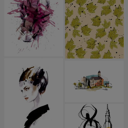
ARCHITECTURE
PATTERN
FASHION
EDITORIAL
CLIENTS
SHOP
ABOUT
CONTACT